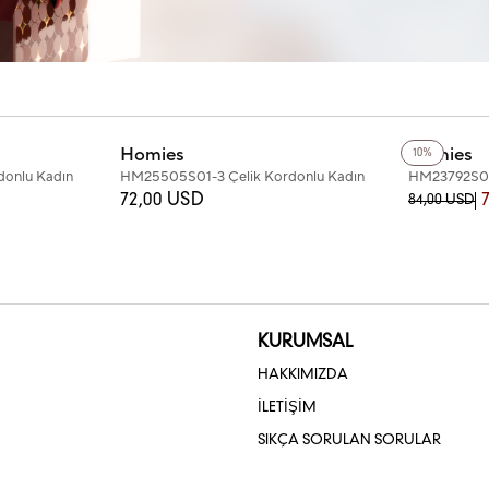
+4
Renk
+2
Renk
Homies
Homies
10%
donlu Kadın
HM25505S01-3 Çelik Kordonlu Kadın
HM23792S01-
Kol Saati
Kol Saati
72,00 USD
84,00 USD
KURUMSAL
HAKKIMIZDA
İLETİŞİM
SIKÇA SORULAN SORULAR