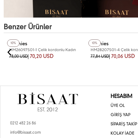
Benzer Ürünler
+2
Renk
Homies
Homies
10%
10%
HM26097S01-1 Çelik kordonlu Kadın
HM28207S01-4 Çelik kor
Kol Saati
Kol Saati
70,20 USD
70,06 USD
78,00 USD
77,84 USD
HESABIM
ÜYE OL
GİRİŞ YAP
0212 482 26 86
SİPARİŞ TAKİP
info@bisaat.com
KOLAY İADE