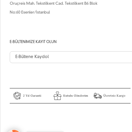
Oruçreis Mah. Tekstilkent Cad. Tekstilkent B6 Blok
No:60 Esenler/İstanbul
E-BÜLTENIMIZE KAYIT OLUN
2 Yıl Garanti
Kutulu Gönderim
Ücretsiz Kargo