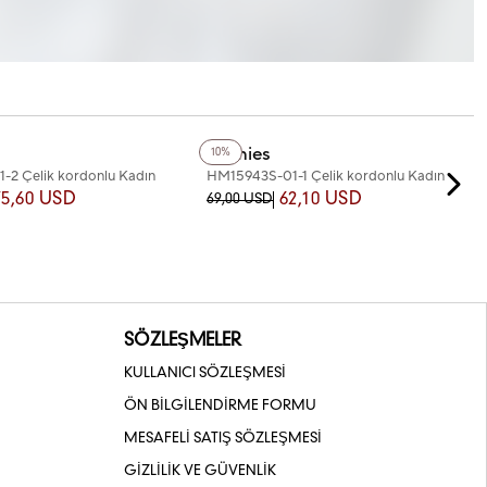
+2
Renk
Homies
10%
2 Çelik kordonlu Kadın
HM15943S-01-1 Çelik kordonlu Kadın
Kol Saati
75,60 USD
62,10 USD
69,00 USD
SÖZLEŞMELER
KULLANICI SÖZLEŞMESİ
ÖN BİLGİLENDİRME FORMU
MESAFELİ SATIŞ SÖZLEŞMESİ
GİZLİLİK VE GÜVENLİK