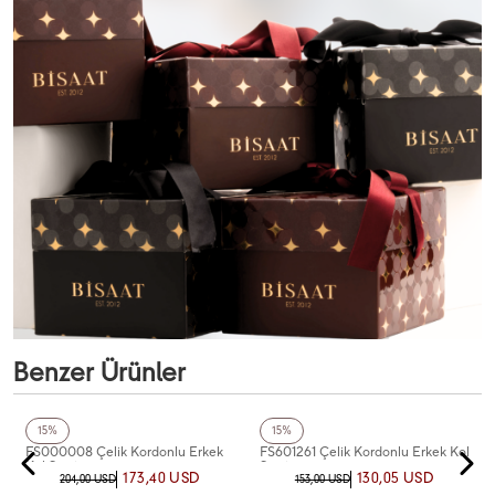
Benzer Ürünler
+3
Renk
+3
Renk
Fiesta
Fiesta
15%
15%
FS000008 Çelik Kordonlu Erkek
FS601261 Çelik Kordonlu Erkek Kol
Kol Saati
Saati
173,40 USD
130,05 USD
204,00 USD
153,00 USD