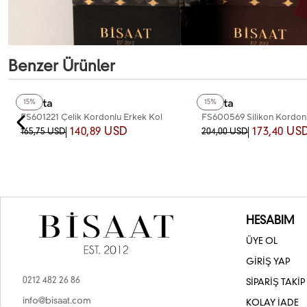
Benzer Ürünler
+4
Renk
+3
Renk
Fiesta
Fiesta
15%
15%
FS601221 Çelik Kordonlu Erkek Kol
FS600569 Silikon Kordonl
Saati
Saati
140,89 USD
173,40 US
165,75 USD
204,00 USD
HESABIM
ÜYE OL
GİRİŞ YAP
0212 482 26 86
SİPARİŞ TAKİP
info@bisaat.com
KOLAY İADE