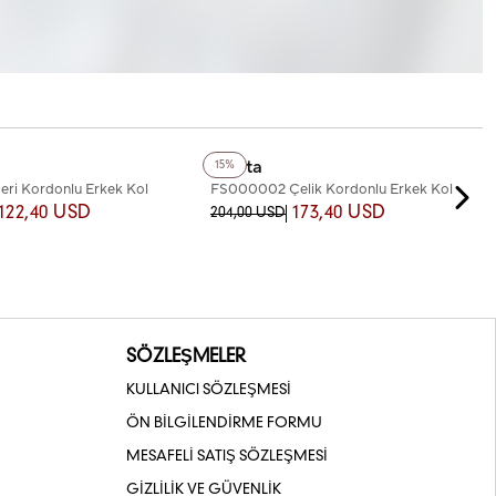
+2
Renk
Fiesta
15%
ri Kordonlu Erkek Kol
FS000002 Çelik Kordonlu Erkek Kol
Saati
122,40 USD
173,40 USD
204,00 USD
SÖZLEŞMELER
KULLANICI SÖZLEŞMESİ
ÖN BİLGİLENDİRME FORMU
MESAFELİ SATIŞ SÖZLEŞMESİ
GİZLİLİK VE GÜVENLİK