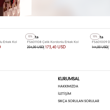
+4
Renk
+7
Renk
Fiesta
Fiesta
15%
15%
u Erkek Kol
FS601108 Çelik Kordonlu Erkek Kol
FS601009 De
Saati
Saati
D
173,40 USD
204,00 USD
144,00 USD
KURUMSAL
HAKKIMIZDA
İLETİŞİM
SIKÇA SORULAN SORULAR