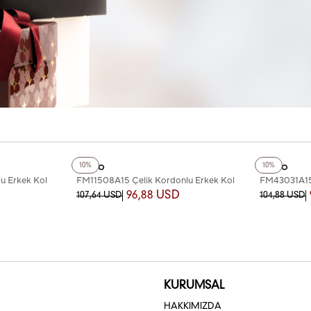
+2
Renk
+2
Renk
Ferro
Ferro
10%
10%
u Erkek Kol
FM11508A15 Çelik Kordonlu Erkek Kol
FM43031A15 
Saati
Kol Saati
96,88 USD
107,64 USD
104,88 USD
KURUMSAL
HAKKIMIZDA