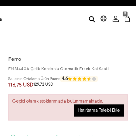
0
a
Ferro
FM31440A Çelik Kordonlu Otomatik Erkek Kol Saati
4.6
Satıcının Ortalama Ürün Puanı:
129,72 USD
116,75 USD
Geçici olarak stoklarımızda bulunmamaktadır.
Hatırlatma Talebi Ekle