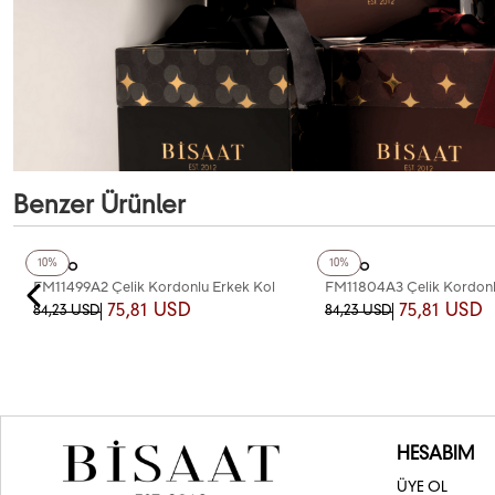
Benzer Ürünler
+2
Renk
Ferro
Ferro
10%
10%
FM11499A2 Çelik Kordonlu Erkek Kol
FM11804A3 Çelik Kordonl
Saati
Saati
75,81 USD
75,81 USD
84,23 USD
84,23 USD
HESABIM
ÜYE OL