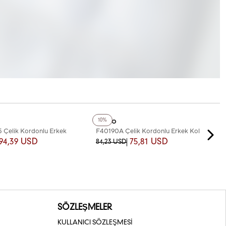
+3
Renk
Ferro
10%
Çelik Kordonlu Erkek
F40190A Çelik Kordonlu Erkek Kol
Saati
94,39 USD
75,81 USD
84,23 USD
SÖZLEŞMELER
KULLANICI SÖZLEŞMESİ