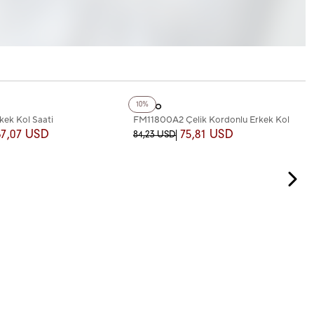
+2
Renk
Ferro
10%
ek Kol Saati
FM11800A2 Çelik Kordonlu Erkek Kol
Saati
67,07 USD
75,81 USD
84,23 USD