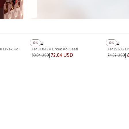
+2
Renk
+2
Renk
Ferro
Ferro
10%
10%
u Erkek Kol
FM31361ZK Erkek Kol Saati
FM1536G Erk
72,04 USD
80,04 USD
74,52 USD