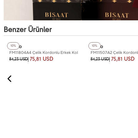
Benzer Ürünler
+2
Renk
+2
Renk
Ferro
Ferro
10%
10%
FM11804A4 Çelik Kordonlu Erkek Kol
FM11507A2 Çelik Kordonl
Saati
Saati
75,81 USD
75,81 USD
84,23 USD
84,23 USD