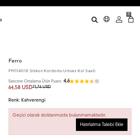
0
a
Ferro
FM11401X Silikon Kordonlu Unisex Kol Saati
4.6
Satıcının Ortalama Ürün Puanı:
71,76 USD
64,58 USD
Renk: Kahverengi
Geçici olarak stoklarımızda bulunmamaktadır.
Hatırlatma Talebi Ekle