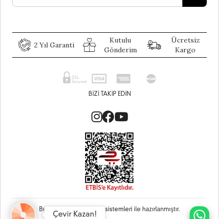
Kutulu
Ücretsiz
2 Yıl Garanti
Gönderim
Kargo
BIZI TAKIP EDIN
Bu site
Vikaon E-Ticaret sistemleri
ile hazırlanmıştır.
Çevir Kazan!