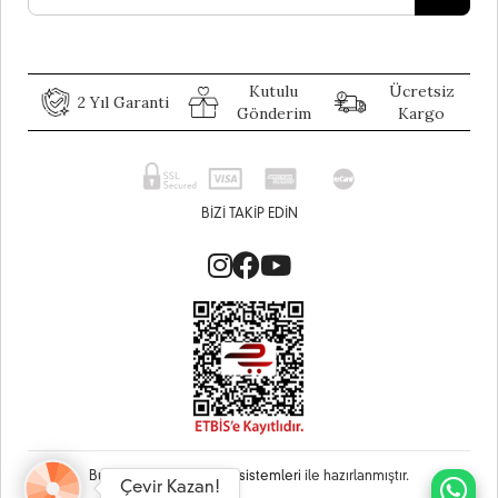
Kutulu
Ücretsiz
2 Yıl Garanti
Gönderim
Kargo
BIZI TAKIP EDIN
Bu site
Vikaon E-Ticaret sistemleri
ile hazırlanmıştır.
Çevir Kazan!