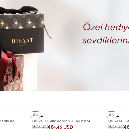
+3
Renk
+3
Renk
Ferro
Ferro
10%
10%
Kadın Kol
F88211D Çelik Kordonlu Kadın Kol
F88744B Çel
Saati
Saati
84,46 USD
93,84 USD
93,84 USD