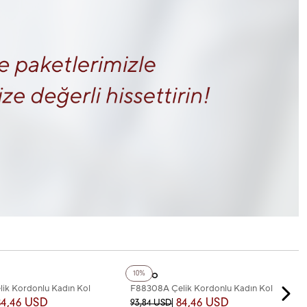
+2
Renk
Ferro
10%
ik Kordonlu Kadın Kol
F88308A Çelik Kordonlu Kadın Kol
Saati
84,46 USD
84,46 USD
93,84 USD