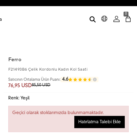
0
a
Ferro
F21493B6 Çelik Kordonlu Kadın Kol Saati
4.6
Satıcının Ortalama Ürün Puanı:
85,50 USD
76,95 USD
Renk: Yeşil
Geçici olarak stoklarımızda bulunmamaktadır.
Hatırlatma Talebi Ekle