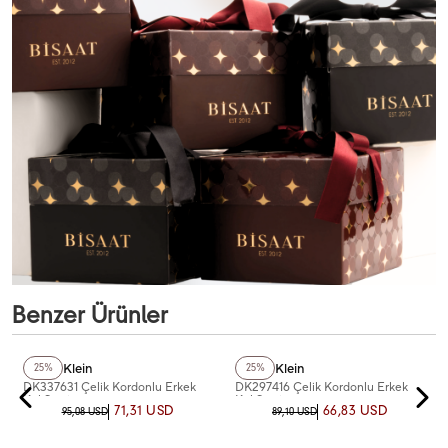
Benzer Ürünler
+2
Renk
Daniel Klein
Daniel Klein
25%
25%
DK337631 Çelik Kordonlu Erkek
DK297416 Çelik Kordonlu Erkek
Kol Saati
Kol Saati
71,31 USD
66,83 USD
95,08 USD
89,10 USD