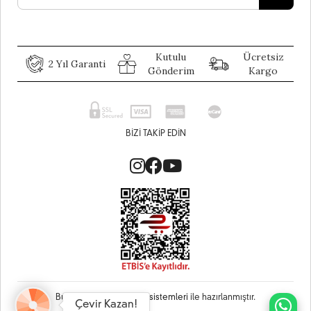
Kutulu
Ücretsiz
2 Yıl Garanti
Gönderim
Kargo
BIZI TAKIP EDIN
Bu site
Vikaon E-Ticaret sistemleri
ile hazırlanmıştır.
Çevir Kazan!