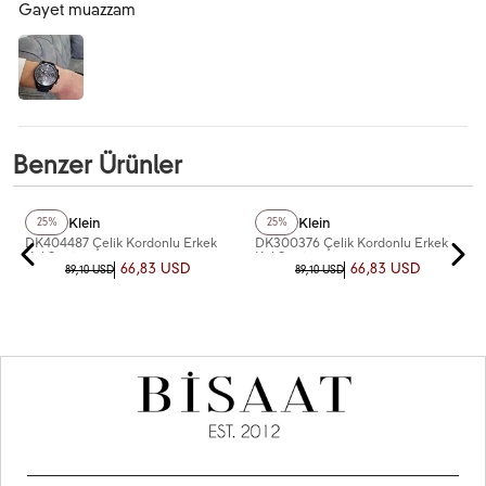
Gayet muazzam
Benzer Ürünler
+2
Renk
+4
Renk
Daniel Klein
Daniel Klein
25%
25%
DK404487 Çelik Kordonlu Erkek
DK300376 Çelik Kordonlu Erkek
Kol Saati
Kol Saati
66,83 USD
66,83 USD
89,10 USD
89,10 USD