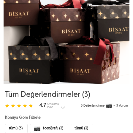
Tüm Değerlendirmeler (
3
)
Ortalama
4.7
3
Değerlendirme
•
3
Yorum
Puan
Konuya Göre Filtrele
tümü (3)
fotoğraflı (3)
tümü (3)