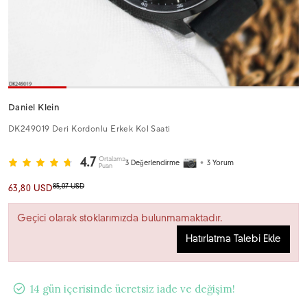
Daniel Klein
DK249019 Deri Kordonlu Erkek Kol Saati
Ortalama
4.7
3
Değerlendirme
•
3
Yorum
Puan
85,07 USD
63,80 USD
Geçici olarak stoklarımızda bulunmamaktadır.
Hatırlatma Talebi Ekle
14 gün içerisinde ücretsiz iade ve değişim!