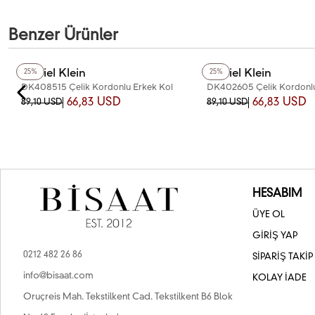
Benzer Ürünler
+3
Renk
+3
Renk
Daniel Klein
Daniel Klein
25%
25%
DK408515 Çelik Kordonlu Erkek Kol
DK402605 Çelik Kordonlu
Saati
Saati
66,83 USD
66,83 USD
89,10 USD
89,10 USD
HESABIM
ÜYE OL
GİRİŞ YAP
0212 482 26 86
SİPARİŞ TAKİP
info@bisaat.com
KOLAY İADE
Oruçreis Mah. Tekstilkent Cad. Tekstilkent B6 Blok