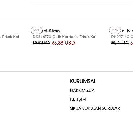
+3
Renk
+2
Renk
Daniel Klein
Daniel Kl
25%
25%
 Erkek Kol
DK346770 Çelik Kordonlu Erkek Kol
DK297140 Çe
Saati
Saati
66,83 USD
6
89,10 USD
89,10 USD
KURUMSAL
HAKKIMIZDA
İLETİŞİM
SIKÇA SORULAN SORULAR