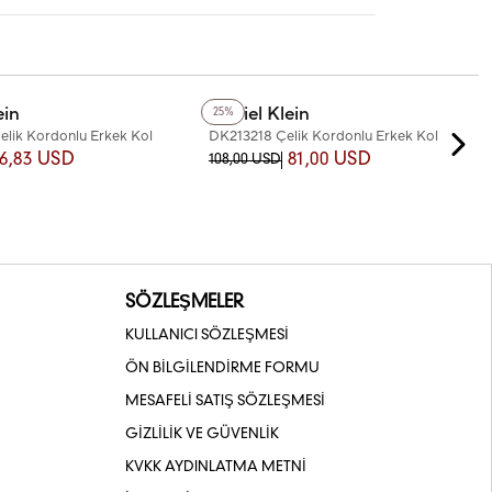
+2
Renk
ein
Daniel Klein
25%
lik Kordonlu Erkek Kol
DK213218 Çelik Kordonlu Erkek Kol
Saati
6,83 USD
81,00 USD
108,00 USD
SÖZLEŞMELER
KULLANICI SÖZLEŞMESİ
ÖN BİLGİLENDİRME FORMU
MESAFELİ SATIŞ SÖZLEŞMESİ
GİZLİLİK VE GÜVENLİK
KVKK AYDINLATMA METNİ