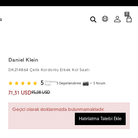
0
a
Daniel Klein
DK214864 Çelik Kordonlu Erkek Kol Saati
Ortalama
5
3
Değerlendirme
•
3
Yorum
Puan
95,08 USD
71,31 USD
Geçici olarak stoklarımızda bulunmamaktadır.
Hatırlatma Talebi Ekle