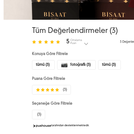
Tüm Değerlendirmeler (
3
)
Ortalama
5
3
Değerle
Puan
Konuya Göre Filtrele
tümü (3)
fotoğraflı (3)
tümü (3)
Puana Göre Filtrele
(3)
Seçeneğe Göre Filtrele
(3)
tarafından desteklenmektedir.