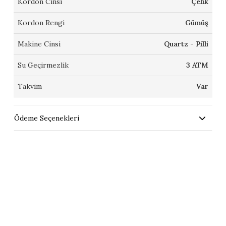
Kordon Cinsi
Çelik
Kordon Rengi
Gümüş
Makine Cinsi
Quartz - Pilli
Su Geçirmezlik
3 ATM
Takvim
Var
Ödeme Seçenekleri