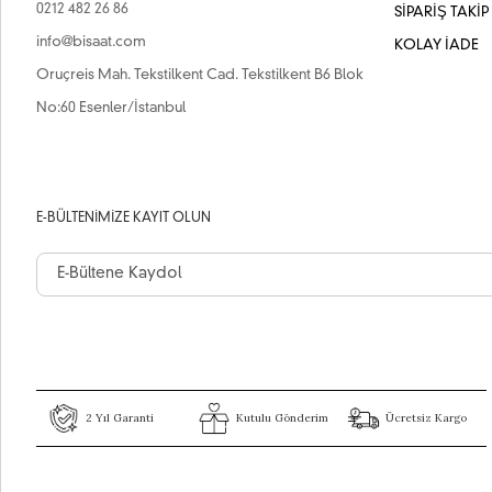
0212 482 26 86
SİPARİŞ TAKİP
info@bisaat.com
KOLAY İADE
Oruçreis Mah. Tekstilkent Cad. Tekstilkent B6 Blok
No:60 Esenler/İstanbul
E-BÜLTENIMIZE KAYIT OLUN
2 Yıl Garanti
Kutulu Gönderim
Ücretsiz Kargo