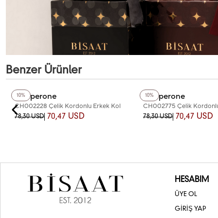
Benzer Ürünler
+4
Renk
+5
Renk
Chaperone
Chaperone
10%
10%
CH002228 Çelik Kordonlu Erkek Kol
CH002775 Çelik Kordonlu
Saati
Saati
70,47 USD
70,47 USD
78,30 USD
78,30 USD
HESABIM
ÜYE OL
GİRİŞ YAP