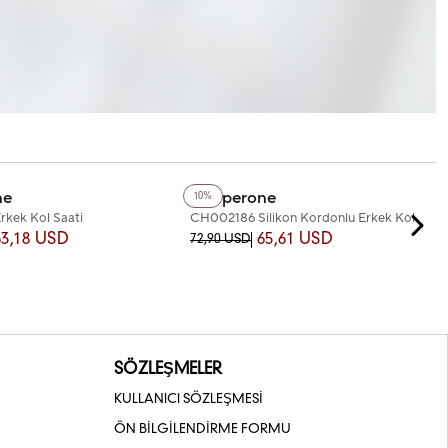
+3
Renk
ne
Chaperone
10%
kek Kol Saati
CH002186 Silikon Kordonlu Erkek Kol
Saati
63,18 USD
65,61 USD
72,90 USD
SÖZLEŞMELER
KULLANICI SÖZLEŞMESİ
ÖN BİLGİLENDİRME FORMU