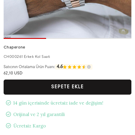
Chaperone
CH000261 Erkek Kol Saati
4.6
Satıcının Ortalama Ürün Puanı:
62,10 USD
SEPETE EKLE
14 gün içerisinde ücretsiz iade ve değişim!
Orijinal ve 2 yıl garantili
Ücretsiz Kargo