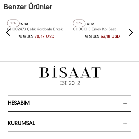
Benzer Ürünler
+3
Renk
+3
Renk
Chaperone
Chaperone
10%
10%
CH002473 Çelik Kordonlu Erkek
CH001013 Erkek Kol Saati
Kol Saati
70,47 USD
63,18 USD
78,30 USD
70,20 USD
HESABIM
KURUMSAL