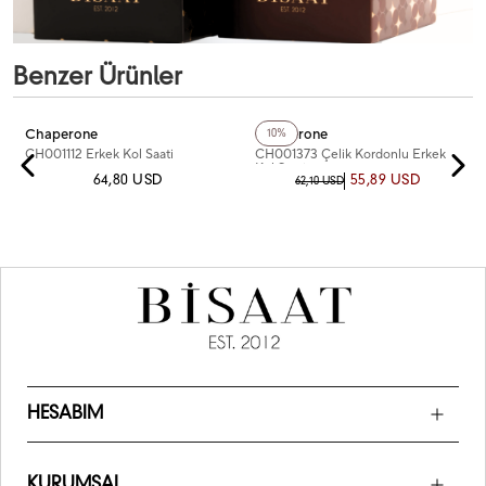
Benzer Ürünler
+3
Renk
Chaperone
Chaperone
10%
CH001112 Erkek Kol Saati
CH001373 Çelik Kordonlu Erkek
Kol Saati
64,80 USD
55,89 USD
62,10 USD
HESABIM
KURUMSAL