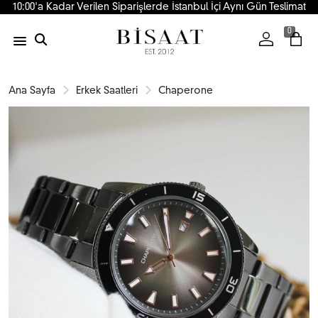
10:00'a Kadar Verilen Siparişlerde İstanbul İçi Aynı Gün Teslimat
0
Ana Sayfa
Erkek Saatleri
Chaperone