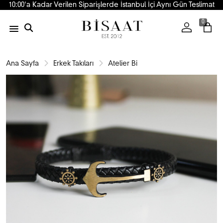
10:00'a Kadar Verilen Siparişlerde İstanbul İçi Aynı Gün Teslimat
0
Ana Sayfa
Erkek Takıları
Atelier Bi