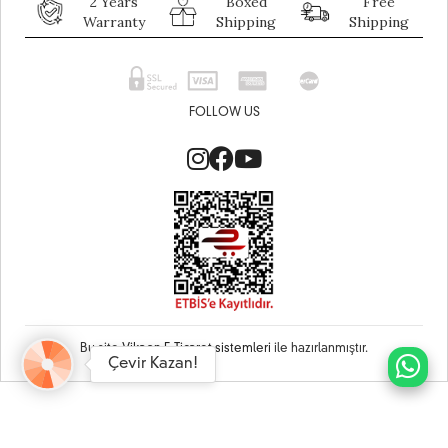
2 Years
Boxed
Free
Warranty
Shipping
Shipping
FOLLOW US
Bu site
Vikaon E-Ticaret sistemleri
ile hazırlanmıştır.
Çevir Kazan!